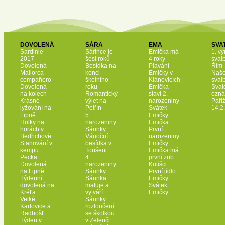
DOVOLENÁ
SÁRA
EMA
SVA
Sardinie
Sárince je
Emička má
1. vý
2017
šest roků
4 roky
svat
Dovolená
Besídka na
Plavání
Řím
Mallorca
konci
Emičky v
Naš
compañero
školního
Klánovicích
svat
Dovolená
roku
Emička
Svat
na kolech
Romantický
slaví 2.
ozná
Krásné
výlet na
narozeniny
Paří
lyžování na
Petřín
Svátek
14.2
Lipně
5.
Emičky
Holky na
narozeniny
Emička
horách v
Sárinky
První
Bedřichově
Vánoční
narozeniny
Stanování v
besídka v
Emičky
kempu
Toušeni
Emička má
Pecka
4.
první zub
Dovolená
narozeniny
Kulíšci
na Lipně
Sárinky
První jídlo
Týdenní
Sárinka
Emičky
dovolená na
maluje a
Svátek
Kréťa
vytváří
Emičky
Velké
Sárinky
Karlovice a
rozloučení
Radhošť
se školkou
Týden v
v Zelenči