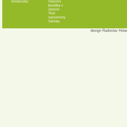
Innsbrucku
Vánoční
besídka v
Zelenči
Třetí
narozeniny
Sárinky
design Radoslav Hola