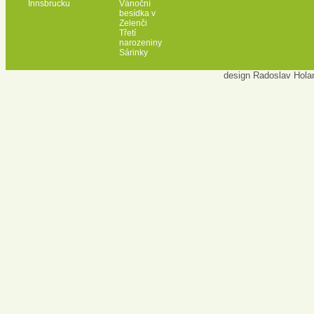
Innsbrucku
Vánoční
besídka v
Zelenči
Třetí
narozeniny
Sárinky
design Radoslav Hola