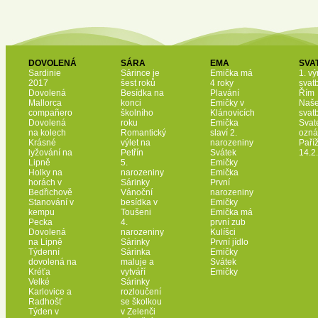
DOVOLENÁ
SÁRA
EMA
SVA
Sardinie
Sárince je
Emička má
1. vý
2017
šest roků
4 roky
svat
Dovolená
Besídka na
Plavání
Řím
Mallorca
konci
Emičky v
Naš
compañero
školního
Klánovicích
svat
Dovolená
roku
Emička
Svat
na kolech
Romantický
slaví 2.
ozná
Krásné
výlet na
narozeniny
Paří
lyžování na
Petřín
Svátek
14.2
Lipně
5.
Emičky
Holky na
narozeniny
Emička
horách v
Sárinky
První
Bedřichově
Vánoční
narozeniny
Stanování v
besídka v
Emičky
kempu
Toušeni
Emička má
Pecka
4.
první zub
Dovolená
narozeniny
Kulíšci
na Lipně
Sárinky
První jídlo
Týdenní
Sárinka
Emičky
dovolená na
maluje a
Svátek
Kréťa
vytváří
Emičky
Velké
Sárinky
Karlovice a
rozloučení
Radhošť
se školkou
Týden v
v Zelenči