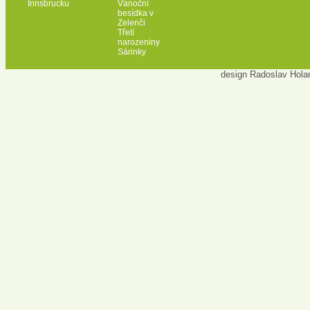
Innsbrucku
Vánoční
besídka v
Zelenči
Třetí
narozeniny
Sárinky
design Radoslav Hola