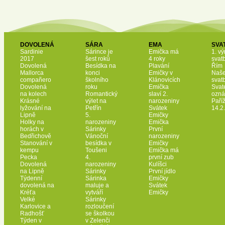
DOVOLENÁ
SÁRA
EMA
SVA
Sardinie
Sárince je
Emička má
1. vý
2017
šest roků
4 roky
svat
Dovolená
Besídka na
Plavání
Řím
Mallorca
konci
Emičky v
Naš
compañero
školního
Klánovicích
svat
Dovolená
roku
Emička
Svat
na kolech
Romantický
slaví 2.
ozná
Krásné
výlet na
narozeniny
Paří
lyžování na
Petřín
Svátek
14.2
Lipně
5.
Emičky
Holky na
narozeniny
Emička
horách v
Sárinky
První
Bedřichově
Vánoční
narozeniny
Stanování v
besídka v
Emičky
kempu
Toušeni
Emička má
Pecka
4.
první zub
Dovolená
narozeniny
Kulíšci
na Lipně
Sárinky
První jídlo
Týdenní
Sárinka
Emičky
dovolená na
maluje a
Svátek
Kréťa
vytváří
Emičky
Velké
Sárinky
Karlovice a
rozloučení
Radhošť
se školkou
Týden v
v Zelenči